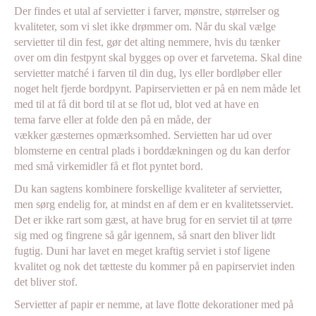
Der findes et utal af servietter i farver, mønstre, størrelser og
kvaliteter, som vi slet ikke drømmer om. Når du skal vælge
servietter til din fest, gør det alting nemmere, hvis du tænker
over om din festpynt skal bygges op over et farvetema. Skal dine
servietter matché i farven til din dug, lys eller bordløber eller
noget helt fjerde bordpynt. Papirservietten er på en nem måde let
med til at få dit bord til at se flot ud, blot ved at have en
tema farve eller at folde den på en måde, der
vækker gæsternes opmærksomhed. Servietten har ud over
blomsterne en central plads i borddækningen og du kan derfor
med små virkemidler få et flot pyntet bord.
Du kan sagtens kombinere forskellige kvaliteter af servietter,
men sørg endelig for, at mindst en af dem er en kvalitetsserviet.
Det er ikke rart som gæst, at have brug for en serviet til at tørre
sig med og fingrene så går igennem, så snart den bliver lidt
fugtig. Duni har lavet en meget kraftig serviet i stof ligene
kvalitet og nok det tætteste du kommer på en papirserviet inden
det bliver stof.
Servietter af papir er nemme, at lave flotte dekorationer med på