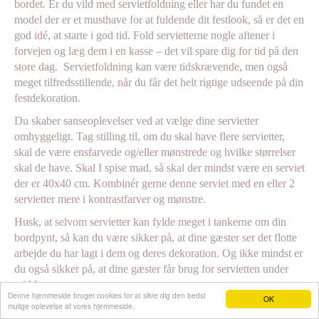
bordet. Er du vild med servietfoldning eller har du fundet en
model der er et musthave for at fuldende dit festlook, så er det en
god idé, at starte i god tid. Fold servietterne nogle aftener i
forvejen og læg dem i en kasse – det vil spare dig for tid på den
store dag. Servietfoldning kan være tidskrævende, men også
meget tilfredsstillende, når du får det helt rigtige udseende på din
festdekoration.
Du skaber sanseoplevelser ved at vælge dine servietter
omhyggeligt. Tag stilling til, om du skal have flere servietter,
skal de være ensfarvede og/eller mønstrede og hvilke størrelser
skal de have. Skal I spise mad, så skal der mindst være en serviet
der er 40x40 cm. Kombinér gerne denne serviet med en eller 2
servietter mere i kontrastfarver og mønstre.
Husk, at selvom servietter kan fylde meget i tankerne om din
bordpynt, så kan du være sikker på, at dine gæster ser det flotte
arbejde du har lagt i dem og deres dekoration. Og ikke mindst er
du også sikker på, at dine gæster får brug for servietten under
middagen.
Denne hjemmeside bruger cookies for at sikre dig den bedst
OK
mulige oplevelse af vores hjemmeside.
Webshop fra e-hjemmeside.dk