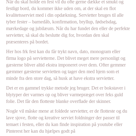
Når du skal holde en fest vil du ofte gerne dække et smukt og
festligt bord, du kommer ikke uden om, at der skal en flot
kvalitetsserviet med i din opdækning. Servietter bruges til alle
tyber fester – barnedåb, konfirmation, bryllup, fødselsdag,
mærkedage og jubilæum. Når du har fundet den eller de perfekte
servietter, så skal du beslutte dig for, hvordan den skal
præsenteres på bordet.
Her hos frk fest kan du får trykt navn, dato, monogram eller
firma logo på servietterne. Det blivet meget mere personligt og
gæsterne bliver altid ekstra imponeret over dem. Ofter gemmer
gæmmer gæsterne servietten og tager den med hjem som et
minde fra den store dag, så husk at have ekstra servietter.
Det er en gammel trykke metode jeg bruger. Det er bokstaver i
blytyper der varmes op og bliver varmepræget over feks guld
folie. Det får den flotteste blanke overflade der skinner.
Nogle vil måske mene at foldede servietter, er de flotteste og du
lave sjove, flotte og kreative serviet foldninger der passer til
temaet i festen, eller du kan finde inspiration på youtube eller
Pinterest her kan du hjælpes godt på