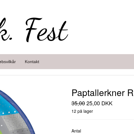
k. Fest
øbsvilkår
Kontakt
Paptallerkner R
35,00
25,00 DKK
12 på lager
Antal