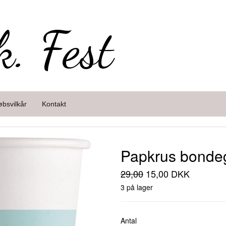
k. Fest
øbsvilkår
Kontakt
Papkrus bonde
29,00
15,00 DKK
3 på lager
Antal