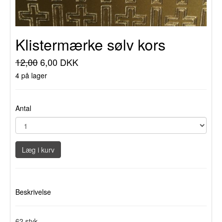
Klistermærke sølv kors
12,00
6,00 DKK
4 på lager
Antal
Læg i kurv
Beskrivelse
62 styk