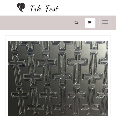
Frk. Fest
Shopping
Toggle
card
naviga